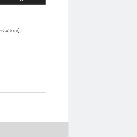
les
flèches
haut/bas
pour
 Culture) :
augmenter
ou
diminuer
le
volume.