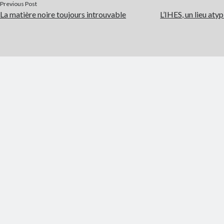
Previous Post
La matière noire toujours introuvable
L’IHES, un lieu aty